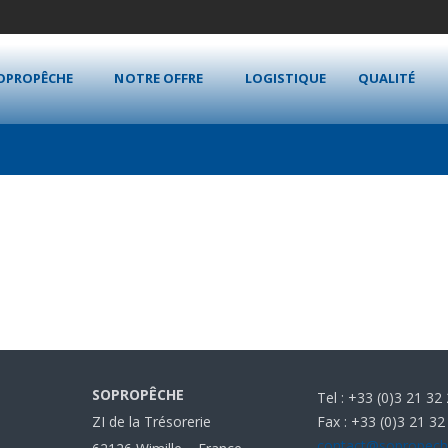
OPROPÊCHE
NOTRE OFFRE
LOGISTIQUE
QUALITÉ
SOPROPÊCHE
Tel : +33 (0)3 21 32
Fax : +33 (0)3 21 32
ZI de la Trésorerie
contact@sopropec