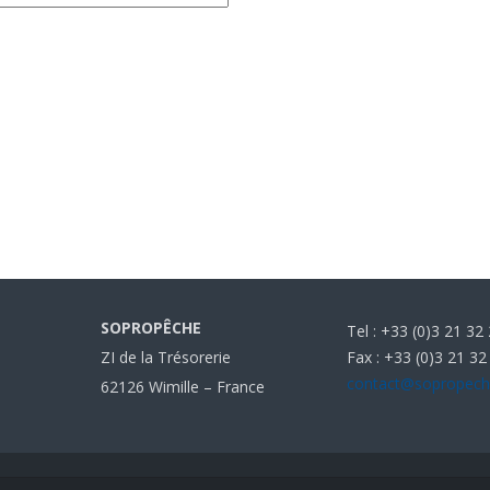
SOPROPÊCHE
Tel : +33 (0)3 21 32
Fax : +33 (0)3 21 32
ZI de la Trésorerie
contact@sopropec
62126 Wimille – France