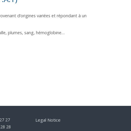
enant d’origines variées et répondant à un
aille, plumes, sang, hémoglobine…
 27 27
Legal Notice
 28 28