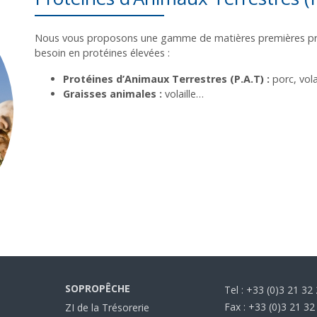
Nous vous proposons une gamme de matières premières prov
besoin en protéines élevées :
Protéines d’Animaux Terrestres (P.A.T) :
porc, vol
Graisses animales :
volaille…
SOPROPÊCHE
Tel : +33 (0)3 21 32
Fax : +33 (0)3 21 32
ZI de la Trésorerie