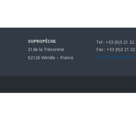
SOPROPÊCHE
Tel : +33 (0)3 21 32
Fax : +33 (0)3 21 32
ZI de la Trésorerie
contact@sopropec
62126 Wimille – France