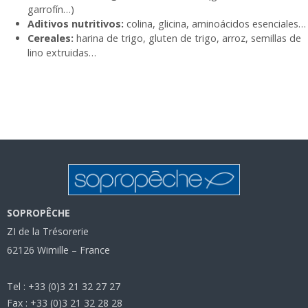
garrofín…)
Aditivos nutritivos:
colina, glicina, aminoácidos esenciales…
Cereales:
harina de trigo, gluten de trigo, arroz, semillas de
lino extruidas…
SOPROPÊCHE
ZI de la Trésorerie
62126 Wimille – France
Tel : +33 (0)3 21 32 27 27
Fax : +33 (0)3 21 32 28 28