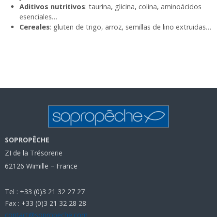
Aditivos nutritivos
: taurina, glicina, colina, aminoácidos
esenciales…
Cereales
: gluten de trigo, arroz, semillas de lino extruidas…
SOPROPÊCHE
ZI de la Trésorerie
62126 Wimille – France
Tel : +33 (0)3 21 32 27 27
Fax : +33 (0)3 21 32 28 28
contact@sopropeche.com