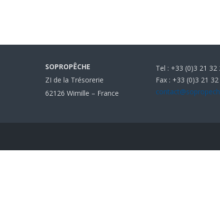
SOPROPÊCHE
Tel : +33 (0)3 21 32
Fax : +33 (0)3 21 32
ZI de la Trésorerie
contact@sopropec
62126 Wimille – France